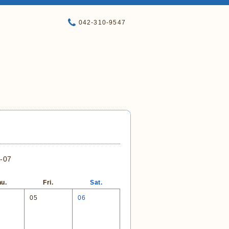
042-310-9547
-07
u.
Fri.
Sat.
05
06