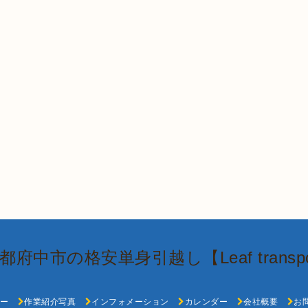
都府中市の格安単身引越し【Leaf transpo
ー
作業紹介写真
インフォメーション
カレンダー
会社概要
お